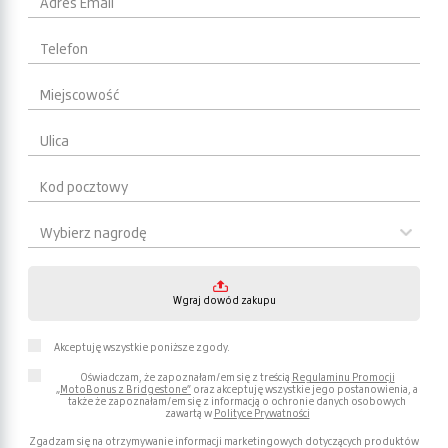
Adres Email
Telefon
Miejscowość
Ulica
Kod pocztowy
Wybierz nagrodę
Wgraj dowód zakupu
Akceptuję wszystkie poniższe zgody.
Oświadczam, że zapoznałam/em się z treścią
Regulaminu Promocji
„MotoBonus z Bridgestone”
oraz akceptuję wszystkie jego postanowienia, a
także że zapoznałam/em się z informacją o ochronie danych osobowych
zawartą w
Polityce Prywatności
Zgadzam się na otrzymywanie informacji marketingowych dotyczących produktów