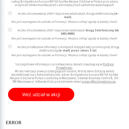
i usług Bridgestone Europe NV/SA Spółka Akcyjna Oddział w Polsce przy użyciu
urządzeń telekomunikacyjnych i automatycznych systemów wywołujących:
w celu otrzymywania ofert i kuponów rabatowych drogą elektroniczną
(e-
mail)
.
Nie jest wymagane do udziału w Promocji. Możesz cofnąć zgodę w każdej chwili.
w celu otrzymywania ofert i kuponów rabatowych
drogą telefoniczną lub
SMS/MMS
.
Nie jest wymagane do udziału w Promocji. Możesz cofnąć zgodę w każdej chwili.
w celu przekazania informacji o kolejnych edycjach akcji promocyjnej drogą
elektroniczną
(e-mail) przez okres 5 lat
.
Nie jest wymagane do udziału w Promocji. Możesz cofnąć zgodę w każdej chwili.
Szczegółowe informacje o przetwarzaniu danych znajdują się w
Polityce
Prywatności
.
W celu realizacji praw przysługujących osobie, której dane dotyczą należy
skontaktować się z Administratorem: adres: Bridgestone Europe NV/SA Spółka
Akcyjna Oddział w Polsce z siedzibą w Warszawie, Gdański Business Centre B, 00-
189 Warszawa ul. Inflancka 4 lub pod adresem email
privacy@bridgestone.eu
.
Weź udział w akcji