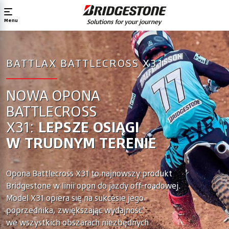
Menu
BATTLAX BATTLECROSS X31
NOWA OPONA
BATTLECROSS
X31:
LEPSZE OSIĄGI
W TRUDNYM TERENIE
Opona Battlecross X31 to najnowszy produkt
Bridgestone w linii opon do jazdy off-roadowej.
Model X31 opiera się na sukcesie jego
poprzednika, zwiększając wydajność
we wszystkich obszarach niezbędnych